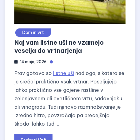
Dom in vrt
Naj vam listne uši ne vzamejo
veselja do vrtnarjenja
14 maja, 2026
Prav gotovo so
listne uši
nadloga, s katero se
je srečal praktično vsak vrtnar. Poseljujejo
lahko praktično vse gojene rastline v
zelenjavnem ali cvetličnem vrtu, sadovnjaku
ali vinogradu. Tudi njihovo razmnoževanje je
izredno hitro, povzročajo pa precejšnjo
škodo, lahko tudi …