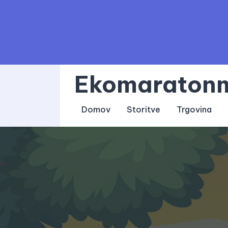
Skip
to
content
Ekomaratonm
Domov
Storitve
Trgovina