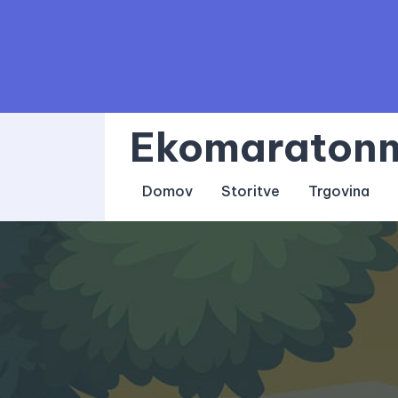
Skip
to
content
Ekomaratonm
Domov
Storitve
Trgovina